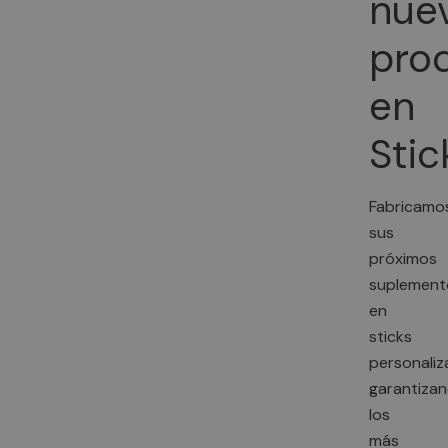
nue
pro
en
Stic
Fabricamo
sus
próximos
suplement
en
sticks
personaliz
garantiza
los
más