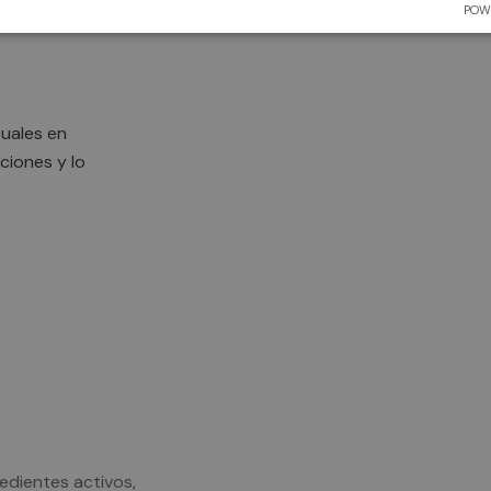
POW
tuales en
ciones y lo
edientes activos,