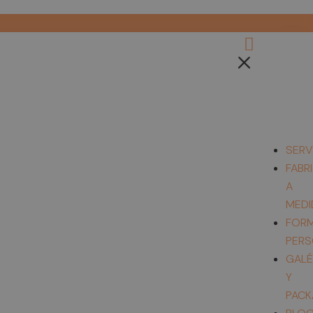
SERV
FABR
A
MEDI
FORM
PERS
GALÉ
Y
PACK