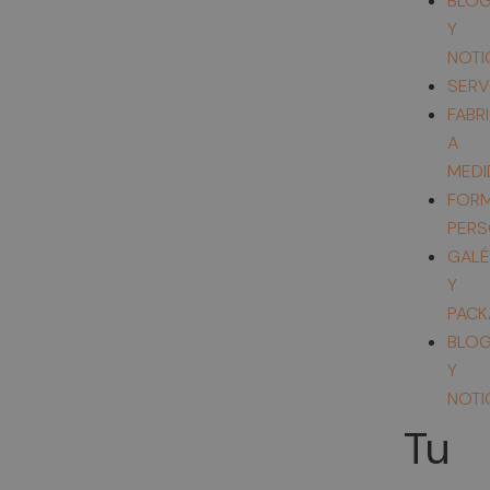
BLO
Y
NOTI
SERV
FABR
A
MEDI
FORM
PERS
GALÉ
Y
PACK
BLO
Y
NOTI
Tu