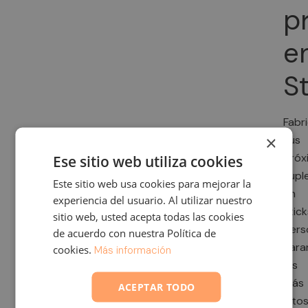
p
e
S
Fabr
×
sus
próx
Ese sitio web utiliza cookies
supl
Este sitio web usa cookies para mejorar la
en
experiencia del usuario. Al utilizar nuestro
stic
sitio web, usted acepta todas las cookies
pers
de acuerdo con nuestra Política de
gara
cookies.
Más información
los
más
ACEPTAR TODO
alto