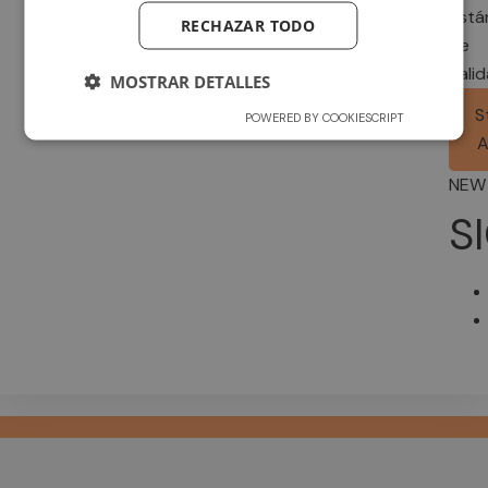
está
RECHAZAR TODO
de
calid
MOSTRAR DETALLES
S
POWERED BY COOKIESCRIPT
A
NEW
S