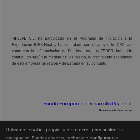
«IF3LAB S.L. ha participado en el Programa de Iniciación a la
Exportación ICEX-Next, y ha contratado con el apoyo de ICEX, así
como con la cofinanciación de Fondos europeos FEDER, habiendo
contribuido según la medida de los mismo, al crecimiento económico
de esta empresa, su región y de España en su conjunto»
Fondo Europeo de Desarrollo Regional.
Una manera de hacer Europa
Utilizamos cookies propias y de terceros para analizar la
2025 © Todos los derechos reservados
Política de privacidad
navegación. Puedes aceptar, rechazar o configurar tus